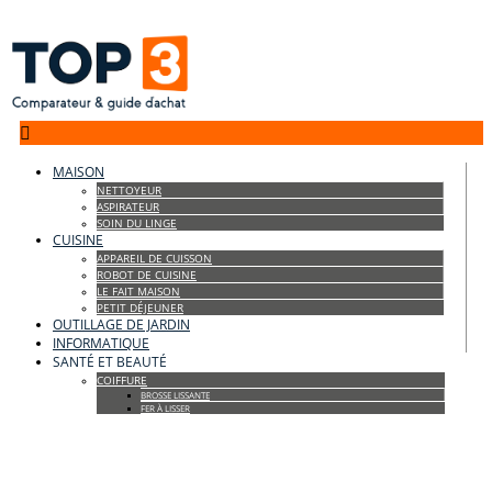

MAISON
NETTOYEUR
ASPIRATEUR
SOIN DU LINGE
CUISINE
APPAREIL DE CUISSON
ROBOT DE CUISINE
LE FAIT MAISON
PETIT DÉJEUNER
OUTILLAGE DE JARDIN
INFORMATIQUE
SANTÉ ET BEAUTÉ
COIFFURE
BROSSE LISSANTE
FER À LISSER