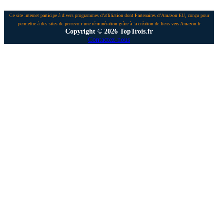
Ce site internet participe à divers programmes d’affiliation dont Partenaires d’Amazon EU, conçu pour
permettre à des sites de percevoir une rémunération grâce à la création de liens vers Amazon.fr
Copyright © 2026 TopTrois.fr
Contactez-nous