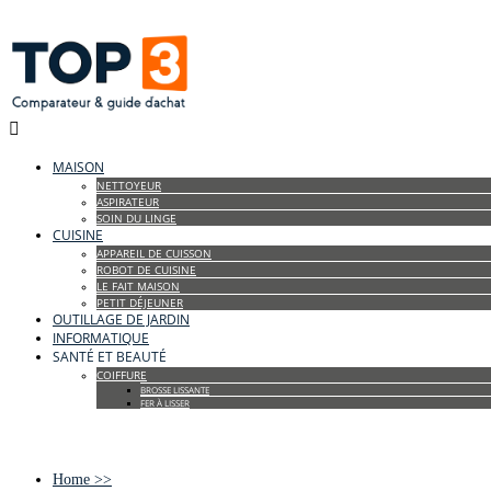

MAISON
NETTOYEUR
ASPIRATEUR
SOIN DU LINGE
CUISINE
APPAREIL DE CUISSON
ROBOT DE CUISINE
LE FAIT MAISON
PETIT DÉJEUNER
OUTILLAGE DE JARDIN
INFORMATIQUE
SANTÉ ET BEAUTÉ
COIFFURE
BROSSE LISSANTE
FER À LISSER
Home
>>