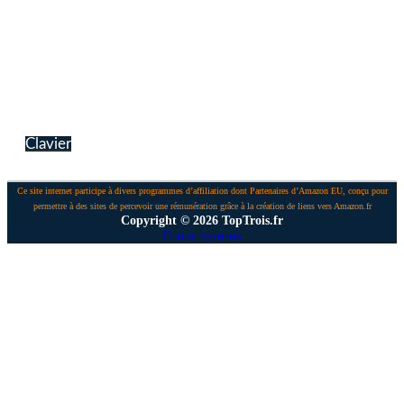
Clavier
Ce site internet participe à divers programmes d’affiliation dont Partenaires d’Amazon EU, conçu pour
permettre à des sites de percevoir une rémunération grâce à la création de liens vers Amazon.fr
Copyright © 2026 TopTrois.fr
Contactez-nous