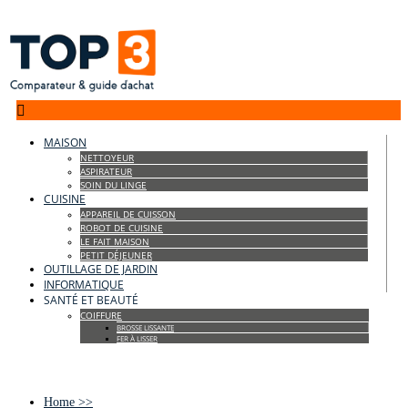

MAISON
NETTOYEUR
ASPIRATEUR
SOIN DU LINGE
CUISINE
APPAREIL DE CUISSON
ROBOT DE CUISINE
LE FAIT MAISON
PETIT DÉJEUNER
OUTILLAGE DE JARDIN
INFORMATIQUE
SANTÉ ET BEAUTÉ
COIFFURE
BROSSE LISSANTE
FER À LISSER
Home
>>