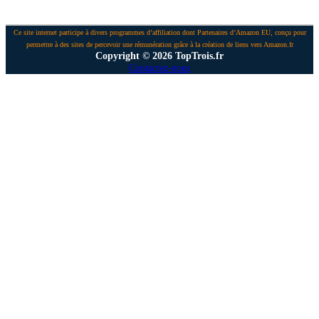
Ce site internet participe à divers programmes d’affiliation dont Partenaires d’Amazon EU, conçu pour
permettre à des sites de percevoir une rémunération grâce à la création de liens vers Amazon.fr
Copyright © 2026 TopTrois.fr
Contactez-nous