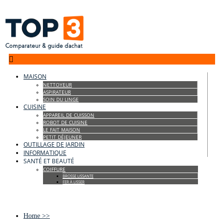

MAISON
NETTOYEUR
ASPIRATEUR
SOIN DU LINGE
CUISINE
APPAREIL DE CUISSON
ROBOT DE CUISINE
LE FAIT MAISON
PETIT DÉJEUNER
OUTILLAGE DE JARDIN
INFORMATIQUE
SANTÉ ET BEAUTÉ
COIFFURE
BROSSE LISSANTE
FER À LISSER
Home
>>