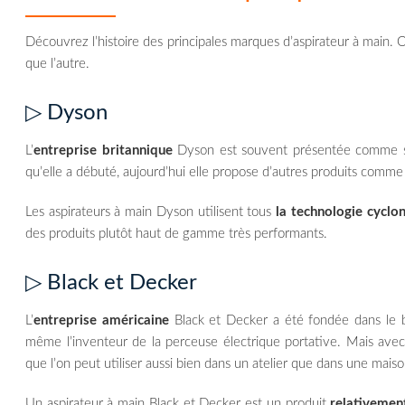
Découvrez l’histoire des principales marques d’aspirateur à main. 
que l’autre.
▷ Dyson
L’
entreprise britannique
Dyson est souvent présentée comme stri
qu’elle a débuté, aujourd’hui elle propose d’autres produits comm
Les aspirateurs à main Dyson utilisent tous
la technologie cyclo
des produits plutôt haut de gamme très performants.
▷ Black et Decker
L’
entreprise américaine
Black et Decker a été fondée dans le bu
même l’inventeur de la perceuse électrique portative. Mais avec 
que l’on peut utiliser aussi bien dans un atelier que dans une maiso
Un aspirateur à main Black et Decker est un produit
relativeme