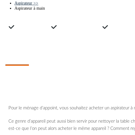
Aspirateur
>>
Aspirateur à main
Avis clients
Guide d'achats
Compara
ASPIRATEUR À MAIN - GUIDE D'ACHAT
Quel aspirateur à main choisir ?
Pour le ménage d’appoint, vous souhaitez acheter un aspirateur à 
Ce genre d’appareil peut aussi bien servir pour nettoyer la table ch
est-ce que l’on peut alors acheter le même appareil ? Comment repè