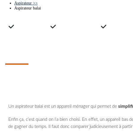
Aspirateur
>>
Aspirateur balai
Avis clients
Guide d'achats
Compara
ASPIRATEUR BALAI - GUIDE D'ACHAT
Quel aspirateur balai choisir ?
Un aspirateur balai est un appareil ménager qui permet de
simplif
Enfin ça, c’est quand on l’a bien choisi. En effet, un appareil ba
de gagner du temps. Il faut donc comparer judicieusement à partir d