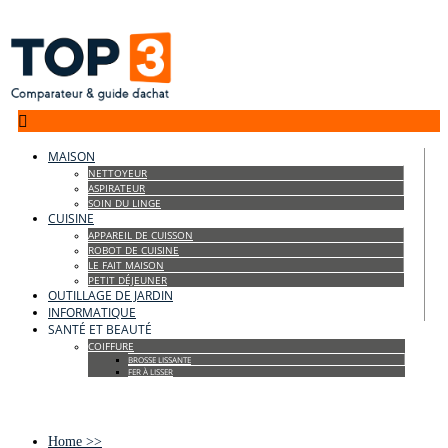

MAISON
NETTOYEUR
ASPIRATEUR
SOIN DU LINGE
CUISINE
APPAREIL DE CUISSON
ROBOT DE CUISINE
LE FAIT MAISON
PETIT DÉJEUNER
OUTILLAGE DE JARDIN
INFORMATIQUE
SANTÉ ET BEAUTÉ
COIFFURE
BROSSE LISSANTE
FER À LISSER
Home
>>