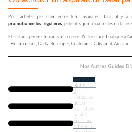
Pour acheter pas cher votre futur aspirateur balai, il y a
promotionnelles régulières
, patientez jusqu’aux soldes ou faite
Et surtout, pensez toujours à comparer l’offre d’une boutique à l’
: Électro dépôt, Darty, Boulanger, Conforama, Cdiscount, Amazon
Nos Autres Guides D'a
Sommaire
Notre TOP
3
Qu’est-ce
qu’un
aspirateur
balai ?
Pourquoi
acheter un