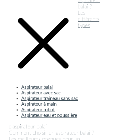
aspirateur
balai ?
Les
différents
types
Aspirateur balai
Aspirateur avec sac
Aspirateur traîneau sans sac
Aspirateur à main
Aspirateur robot
Aspirateur eau et poussière
d’aspirateur balai
Comment choisir un aspirateur balai ?
Les meilleures marques pour un