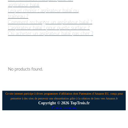
aspirateur balai
Lequel choisir : aspirateur balai ou
traîneau ?
Comment recharger un aspirateur balai ?
L’aspirateur balai : pour quelle surface ?
Où acheter un aspirateur balai pas cher ?
PROMOTION DU MOMENT
No products found.
Ce site internet participe à divers programmes d’affiliation dont Partenaires d’Amazon EU, conçu pour
permettre à des sites de percevoir une rémunération grâce à la création de liens vers Amazon.fr
Copyright © 2026 TopTrois.fr
Contactez-nous