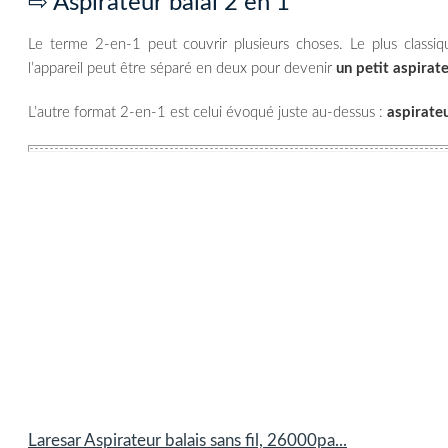
⇨ Aspirateur balai 2 en 1
Le terme 2-en-1 peut couvrir plusieurs choses. Le plus classiqu
l’appareil peut être séparé en deux pour devenir
un petit aspirat
L’autre format 2-en-1 est celui évoqué juste au-dessus :
aspirate
Laresar Aspirateur balais sans fil, 26000pa...