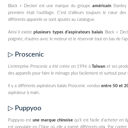
Black + Decker est une marque du groupe
américain
Stanley 
première était l’outillage. C’est d’ailleurs toujours le cœur d
différents appareils se sont ajoutés au catalogue.
Ainsi il existe
plusieurs types d’aspirateurs balais
Black + Decke
poignée, d’autres avec le moteur et le réservoir tout en bas de l’ap
▷ Proscenic
L’entreprise Proscenic a été créée en 1996 à
Taïwan
et ses produ
des appareils pour faire le ménage plus facilement et surtout pour s
Il y a différents aspirateurs balais Proscenic vendus
entre 50 et 2
aspirateur à main.
▷ Puppyoo
Puppyoo est
une marque chinoise
qu’il est facile d’acheter en l
est populaire en Chine où elle a gagné différents prix. Par contr