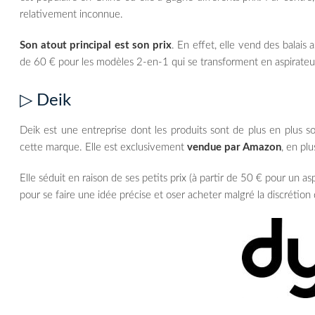
relativement inconnue.
Son atout principal est son prix
. En effet, elle vend des balais 
de 60 € pour les modèles 2-en-1 qui se transforment en aspirateu
▷ Deik
Deik est une entreprise dont les produits sont de plus en plus s
cette marque. Elle est exclusivement
vendue par Amazon
, en pl
Elle séduit en raison de ses petits prix (à partir de 50 € pour un asp
pour se faire une idée précise et oser acheter malgré la discrétion 