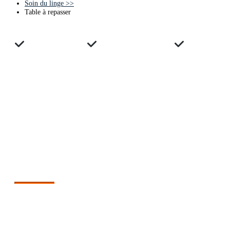
Soin du linge
>>
Table à repasser
Avis clients
Guide d'achats
Compara
COMPARATIF DES MEILLEURES
TABLES À REPASSER
Quelle table à repasser choisir ?