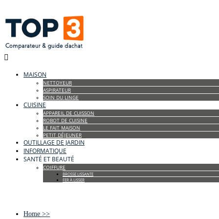

MAISON
NETTOYEUR
ASPIRATEUR
SOIN DU LINGE
CUISINE
APPAREIL DE CUISSON
ROBOT DE CUISINE
LE FAIT MAISON
PETIT DÉJEUNER
OUTILLAGE DE JARDIN
INFORMATIQUE
SANTÉ ET BEAUTÉ
COIFFURE
BROSSE LISSANTE
FER À LISSER
Home
>>