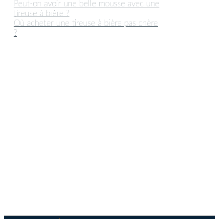
Peut-on avoir une belle mousse avec une
tireuse à bière ?
Où acheter une tireuse à bière pas chère
?