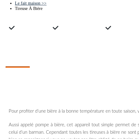
Le fait maison
>>
Tireuse À Bière
Avis clients
Guide d'achats
Compara
COMPARATIF DES MEILLEURES TIREUSES À
Quelle tireuse à bière choisir ?
Pour profiter d’une bière à la bonne température en toute saison, 
Aussi appelé pompe à bière, cet appareil tout simple permet de 
celui d’un barman. Cependant toutes les tireuses à bière ne sont