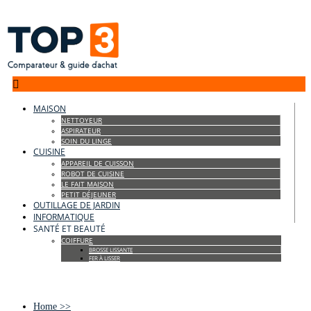

MAISON
NETTOYEUR
ASPIRATEUR
SOIN DU LINGE
CUISINE
APPAREIL DE CUISSON
ROBOT DE CUISINE
LE FAIT MAISON
PETIT DÉJEUNER
OUTILLAGE DE JARDIN
INFORMATIQUE
SANTÉ ET BEAUTÉ
COIFFURE
BROSSE LISSANTE
FER À LISSER
Home
>>