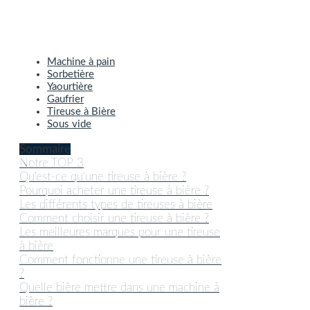
Machine à pain
Sorbetière
Yaourtière
Gaufrier
Tireuse à Bière
Sous vide
Sommaire
Notre TOP 3
Qu’est-ce qu’une tireuse à bière ?
Pourquoi acheter une tireuse à bière ?
Les différents types de tireuses à bière
Comment choisir une tireuse à bière ?
Les meilleures marques pour une tireuse
à bière
Comment fonctionne une tireuse à bière
?
Quelle bière mettre dans une machine à
bière ?