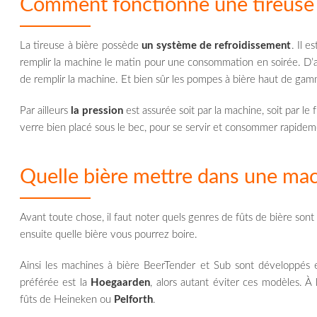
Comment fonctionne une tireuse 
La tireuse à bière possède
un système de refroidissement
. Il e
remplir la machine le matin pour une consommation en soirée. D’autre
de remplir la machine. Et bien sûr les pompes à bière haut de gam
Par ailleurs
la pression
est assurée soit par la machine, soit par le 
verre bien placé sous le bec, pour se servir et consommer rapidem
Quelle bière mettre dans une mac
Avant toute chose, il faut noter quels genres de fûts de bière son
ensuite quelle bière vous pourrez boire.
Ainsi les machines à bière BeerTender et Sub sont développés 
préférée est la
Hoegaarden
, alors autant éviter ces modèles. À
fûts de Heineken ou
Pelforth
.