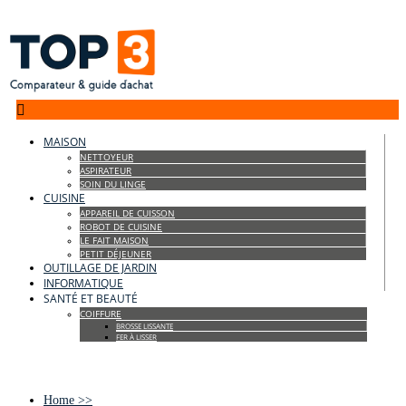

MAISON
NETTOYEUR
ASPIRATEUR
SOIN DU LINGE
CUISINE
APPAREIL DE CUISSON
ROBOT DE CUISINE
LE FAIT MAISON
PETIT DÉJEUNER
OUTILLAGE DE JARDIN
INFORMATIQUE
SANTÉ ET BEAUTÉ
COIFFURE
BROSSE LISSANTE
FER À LISSER
Home
>>