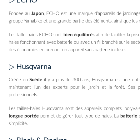
▷ ECHO
Fondée au
Japon
, ECHO est une marque d’appareils de jardinage 
groupe Yamabiko et une grande partie des éléments, ainsi que les 
Les taille-haies ECHO sont
bien équilibrés
afin de faciliter la pri
haies fonctionnant avec batterie ou avec un fil branché sur le sec
des économies en prenant un appareil sans batterie incluse.
▷ Husqvarna
Créée en
Suède
il y a plus de 300 ans, Husqvarna est une entr
maintenant l’un des experts pour le jardin et la forêt. Ses p
professionnels.
Les tailles-haies Husqvarna sont des appareils complets, polyval
longue portée
permet de gérer tout type de haies. La
batterie
e
simplicité.