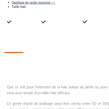
Outillage de jardin motorisé
>>
Taille haie
Avis clients
Guide d'achats
Compara
COMPARATIF DES MEILLEURS TAILLE HAIE
Quel taille-haie choisir ?
Que ce soit pour l’entretien de la haie autour du jardin ou pour
vous avez besoin d’un taille-haie efficace.
Ce genre d’outil de jardinage peut être vendu entre 50 et 500 €