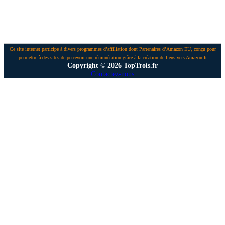
Ce site internet participe à divers programmes d’affiliation dont Partenaires d’Amazon EU, conçu pour
permettre à des sites de percevoir une rémunération grâce à la création de liens vers Amazon.fr
Copyright © 2026 TopTrois.fr
Contactez-nous