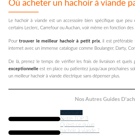
Où acheter un hachoir à viande pa
Le hachoir à viande est un accessoire bien spécifique que peu 
certains Leclerc, Carrefour ou Auchan, voir même en fonction des ar
Pour
trouver le meilleur hachoir à petit prix
, il est préférab
internet avec un immense catalogue comme Boulanger, Darty, Co
De là, prenez le temps de vérifier les frais de livraison et quels
exceptionnelle
est en place ou patientez jusqu’aux prochaines sol
un meilleur hachoir à viande électrique sans dépenser plus.
Nos Autres Guides D'ach
Sommaire
Notre TOP 3
Qu’est-ce qu’un
hachoir à viande ?