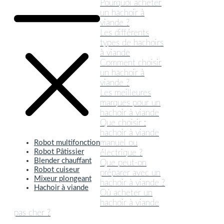
Pourquoi acheter
un hachoir à
viande ?
Les différents
types de hachoirs
à viande
Comment choisir
un hachoir à
viande ?
Les meilleures
marques pour un
hachoir à viande
Que choisir :
hachoir à viande
manuel ou
Robot multifonction
Robot Pâtissier
électrique ?
Blender chauffant
Que peut-on
Robot cuiseur
préparer avec un
Mixeur plongeant
hachoir à viande ?
Hachoir à viande
Où acheter un
hachoir à viande
pas cher ?