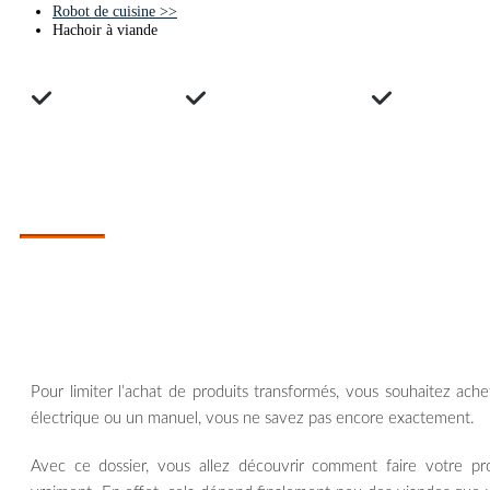
Robot de cuisine
>>
Hachoir à viande
Avis clients
Guide d'achats
Compara
COMPARATIF DES MEILLEURS HACHOIRS 
Quel hachoir à viande choisir ?
Pour limiter l’achat de produits transformés, vous souhaitez ache
électrique ou un manuel, vous ne savez pas encore exactement.
Avec ce dossier, vous allez découvrir comment faire votre pr