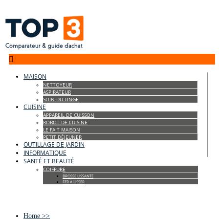

MAISON
NETTOYEUR
ASPIRATEUR
SOIN DU LINGE
CUISINE
APPAREIL DE CUISSON
ROBOT DE CUISINE
LE FAIT MAISON
PETIT DÉJEUNER
OUTILLAGE DE JARDIN
INFORMATIQUE
SANTÉ ET BEAUTÉ
COIFFURE
BROSSE LISSANTE
FER À LISSER
Home
>>